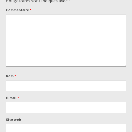
obligatoires sont indiqués avec
*
Commentaire
*
Nom
*
E-mail
*
Site web