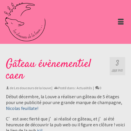
Gâteau évènementiel
3
caen
JAN 2022
de
Les douceurs de la louve
|
Posté dans :
Actualités
|
0
Début décembre, la Louve a réaliser un gâteau de 5 étages
pour une publicité pour une grande marque de champagne,
Nicolas feuillate!
C’est avec fierté que j’ai réalisé ce gâteau, et j’ai été
heureuse de découvrir la pub web ou il figure en clôture ! voici
le lien de la pub
ici!