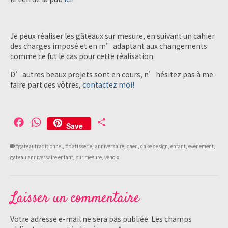
Je peux réaliser les gâteaux sur mesure, en suivant un cahier
des charges imposé et en m’adaptant aux changements
comme ce fut le cas pour cette réalisation.
D’autres beaux projets sont en cours, n’hésitez pas à me
faire part des vôtres,
contactez moi!
Facebook
WhatsApp
Partager
Save
#gateautraditionnel
,
#patisserie
,
anniversaire
,
caen
,
cake design
,
enfant
,
evenement
,
gateau anniversaire enfant
,
sur mesure
,
venoix
Laisser un commentaire
Votre adresse e-mail ne sera pas publiée.
Les champs