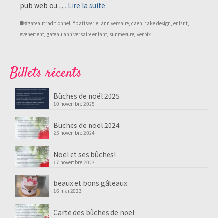
pub web ou …
Lire la suite
#gateautraditionnel
,
#patisserie
,
anniversaire
,
caen
,
cake design
,
enfant
,
evenement
,
gateau anniversaire enfant
,
sur mesure
,
venoix
Billets récents
Bûches de noël 2025
10 novembre 2025
Buches de noël 2024
25 novembre 2024
Noël et ses bûches!
17 novembre 2023
beaux et bons gâteaux
16 mai 2023
Carte des bûches de noël